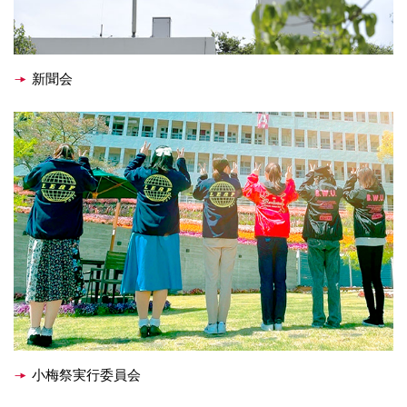
072-643-6566
新聞会
お問い合わせ
交通アクセス
サイトマップ
English
BCCS
梅花メール
入学前プログラム
小梅祭実行委員会