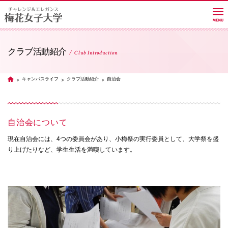
クラブ活動紹介
Club Introduction
大学紹介
キャンパスライフ
クラブ活動紹介
自治会
TOP
学部・学科・大学院
自治会について
教員紹介サイト
現在自治会には、4つの委員会があり、小梅祭の実行委員として、大学祭を盛
り上げたりなど、学生生活を満喫しています。
キャンパスライフ
進路・就職