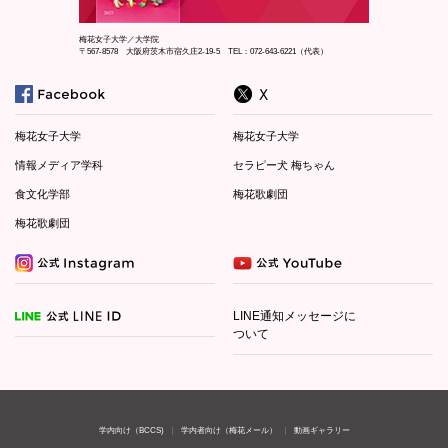
梅花女子大学／大学院
〒567-8578 大阪府茨木市宿久庄2-19-5 TEL：072-643-6221（代表）
梅花女子大学
梅花女子大学
情報メディア学科
セラピー犬 梅ちゃん
食文化学部
梅花歌劇団
梅花歌劇団
LINE通知メッセージに
ついて
学内向け（BCCS)
学内者向け（梅花メール）
動画ギャラリー