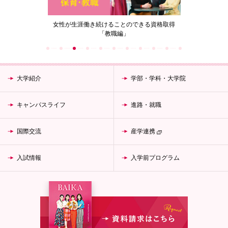
の花」
女性が生涯働き続けることのできる資格取得
梅花女子
「教職編」
大学紹介
学部・学科・大学院
キャンパスライフ
進路・就職
国際交流
産学連携
入試情報
入学前プログラム