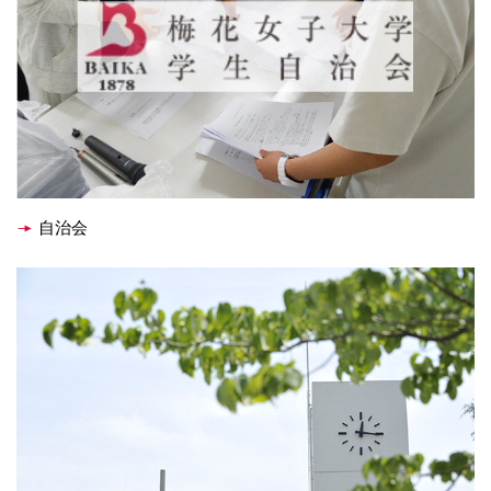
国際交流
産学連携
入試情報
自治会
交通アクセス
代表
072-643-6221
入試広報部