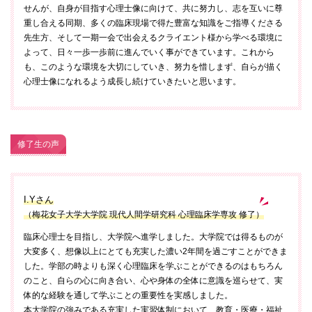
せんが、自身が目指す心理士像に向けて、共に努力し、志を互いに尊
重し合える同期、多くの臨床現場で得た豊富な知識をご指導くださる
先生方、そして一期一会で出会えるクライエント様から学べる環境に
よって、日々一歩一歩前に進んでいく事ができています。これから
も、このような環境を大切にしていき、努力を惜しまず、自らが描く
心理士像になれるよう成長し続けていきたいと思います。
修了生の声
I.Yさん
（梅花女子大学大学院 現代人間学研究科 心理臨床学専攻 修了）
臨床心理士を目指し、大学院へ進学しました。大学院では得るものが
大変多く、想像以上にとても充実した濃い2年間を過ごすことができま
した。学部の時よりも深く心理臨床を学ぶことができるのはもちろん
のこと、自らの心に向き合い、心や身体の全体に意識を巡らせて、実
体的な経験を通して学ぶことの重要性を実感しました。
本大学院の強みである充実した実習体制において、教育・医療・福祉