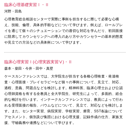
臨床心理基礎実習Ⅰ・Ⅱ
河野・田島
心理教育総合相談センターで実際に事例を担当するに際して必要な心構
え、技能、倫理、具体的手順などについて学びます。例えば、ロールプレ
イを通じて個々のシチュエーションでの適切な対応を学んだり、初回面接
に陪席してカウンセリングへの導入のあり方やカウンセラーの基本的態度
や見立ての方法などの具体例について学びます。
臨床心理実習Ⅰ(心理実践実習Ⅴ)・Ⅱ
森本・柴田・今井・田中・真壁
ケースカンファレンスでは、大学院生が担当する各種心理検査・発達検
査・心理面接・プレイセラピーなど個々の事例について、見立て、対応、
過程、意義、問題点などを検討します。精神科医、臨床心理士および公認
心理師資格を有する全教員と全大学院生、研究生によって、多面的、総合
的な検討を行います。インテークカンファレンスでは、教員によって行わ
れる受理面接の報告、バウムなどについて、見立て、対応などを検討しま
す。また、センター実習、病院実習、学校実習、療育、SST各論について
アセスメント、個別及び集団における心理支援、記録作成の仕方、家族支
援、守秘義務や連携などについて学びます。