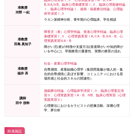
B,ⅢA,ⅣB、臨床心理基礎実習Ⅰ,Ⅱ、臨床心理面接特論
准教授
Ⅰ、臨床心理学特論Ⅰ、描画・箱庭療法特論、心理臨
河野 一紀
床学演習Ⅰ,Ⅱ
ラカン派精神分析、青年期の心理臨床、学生相談
障害児（者）心理学特論、発達心理学特論、臨床心理
基礎実習Ⅰ,Ⅱ、心理実践実習ⅠA,ⅡA・B,ⅢA・B、心
准教授
理実践実習ⅣA・B
田島 真知子
障がい児(者)の特徴や支援方法(発達障がいや知的障が
いを中心に)、早期療育の重要性、
実際の療育の流れ
社会・産業心理学特論
准教授
自尊感情、産業組織心理学（集団間葛藤が個人的・集
福井 斉
合的自尊感情に及ぼす影響、
コミュニティにおける居
場所感と社会的スキルの関連性）
遊戯療法特論、心理臨床学演習Ⅰ,Ⅱ、臨床心理査定演
習Ⅱ、心理実践実習ⅠA・B、IVB、臨床心理実習（心理
講師
実践実習Ⅴ）
田中 啓幹
心理療法におけるセラピストの想像活動、深層心理
学、夢分析
附属施設