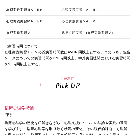
心理実践実習ⅢA、ⅢB
心理実践実習ⅢA、ⅢB
心理実践実習ⅣA、ⅣB
心理実践実習ⅣA、ⅣB
心理実践実習Ⅴ
臨床心理実習Ⅰ(心理実践実習Ⅴ)
（実習時間について）
心理実践実習Ⅰ～Ⅴの総実習時間数は450時間以上とする。そのうち、担当
ケースについての実習時間を270時間以上、学外実習機関における実習時間
を90時間以上とする。
主要科目
Pick UP
臨床心理学特論Ⅰ
河野
臨床心理学の歴史を紐解きながら、心理支援についての理論や実践の基礎
を学びます。臨床心理学を取り巻く状況の変化、その現代的課題にも理解
を深めながら、臨床家としての基本的態度を身につけ、センスを養うこと