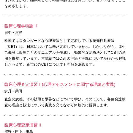
をめざします。
臨床心理学特論Ⅱ
田中・河野
欧米ではスタンダードな心理療法として定着している認知行動療法
（CBT）は、日本においては未だ定着していません。しかしながら、厚生
労働省は疾患ごとのマニュアルを作成し、効果的な治療法としてCBTの適
用を推奨しています。本講義ではCBTの理論と実践について基礎から解説
したうえで、新世代のCBTについても理解を深めます。
臨床心理査定演習Ⅰ(心理アセスメントに関する理論と実践)
伊丹・柴田
査定の意義、その効用と限界などについて学び、そのうえで、各種発達検
査の理論と技法について実践を交えながら体験的に習得します。
臨床心理査定演習Ⅱ
河野・田中・田島