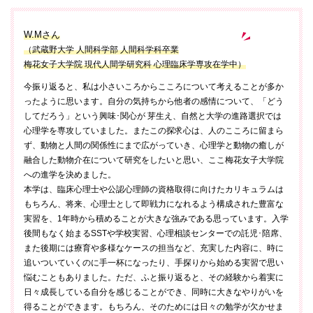
W.Mさん
（武蔵野大学 人間科学部 人間科学科卒業
梅花女子大学院 現代人間学研究科 心理臨床学専攻在学中）
今振り返ると、私は小さいころからこころについて考えることが多か
ったように思います。自分の気持ちから他者の感情について、「どう
してだろう」という興味･関心が 芽生え、自然と大学の進路選択では
心理学を専攻していました。またこの探求心は、人のこころに留まら
ず、動物と人間の関係性にまで広がっていき、心理学と動物の癒しが
融合した動物介在について研究をしたいと思い、ここ梅花女子大学院
への進学を決めました。
本学は、臨床心理士や公認心理師の資格取得に向けたカリキュラムは
もちろん、将来、心理士として即戦力になれるよう構成された豊富な
実習を、1年時から積めることが大きな強みである思っています。入学
後間もなく始まるSSTや学校実習、心理相談センターでの託児･陪席、
また後期には療育や多様なケースの担当など、充実した内容に、時に
追いついていくのに手一杯になったり、手探りから始める実習で思い
悩むこともありました。ただ、ふと振り返ると、その経験から着実に
日々成長している自分を感じることができ、同時に大きなやりがいを
得ることができます。もちろん、そのためには日々の勉学が欠かせま