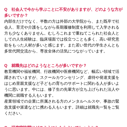
Q 社会人で今から学ぶことに不安がありますが、どのような方が
多いですか？
内部生だけでなく、半数の方は外部の大学院から、また既卒で社
会人、育児や介護をしながら長期履修制度を利用して入学される
方も少なくありません。むしろこれまで重ねてこられた社会人と
しての人生経験は、臨床場面では役立つことも多く、高い研究意
欲をもった人材が多いと感じます。また若い世代の学生さんとも
多世代間交流から、専攻全体の活気につながっています。
Q 就職先はどのようなところが多いですか？
教育機関や福祉機関、行政機関や医療機関など、幅広い領域で活
躍されていますが、スクールカウンセリング、虐待や発達支援を
はじめ里親支援など子どもの育ちのサポートに関わる人が多いよ
うに思います。中には、修了生の先輩方が立ち上げられた法人や
機関に就職する人もいます。
産業領域での企業に所属される方のメンタルヘルスや、事故の緊
急支援や派遣などに携わる人もいます。詳細は
就職先一覧
をご覧
ください。