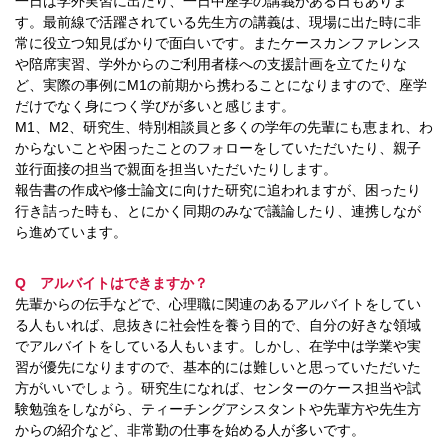
一日は学外実習に出たり、一日中座学の講義がある日もありま
す。最前線で活躍されている先生方の講義は、現場に出た時に非
常に役立つ知見ばかりで面白いです。またケースカンファレンス
や陪席実習、学外からのご利用者様への支援計画を立てたりな
ど、実際の事例にM1の前期から携わることになりますので、座学
だけでなく身につく学びが多いと感じます。
M1、M2、研究生、特別相談員と多くの学年の先輩にも恵まれ、わ
からないことや困ったことのフォローをしていただいたり、親子
並行面接の担当で親面を担当いただいたりします。
報告書の作成や修士論文に向けた研究に追われますが、困ったり
行き詰った時も、とにかく同期のみなで議論したり、連携しなが
ら進めています。
Q アルバイトはできますか？
先輩からの伝手などで、心理職に関連のあるアルバイトをしてい
る人もいれば、息抜きに社会性を養う目的で、自分の好きな領域
でアルバイトをしている人もいます。しかし、在学中は学業や実
習が優先になりますので、基本的には難しいと思っていただいた
方がいいでしょう。研究生になれば、センターのケース担当や試
験勉強をしながら、ティーチングアシスタントや先輩方や先生方
からの紹介など、非常勤の仕事を始める人が多いです。