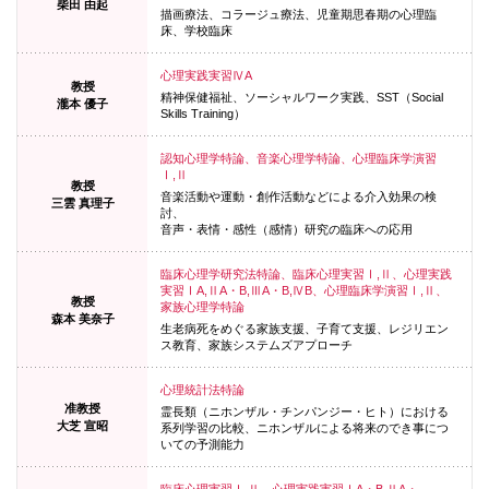
柴田 由起
描画療法、コラージュ療法、児童期思春期の心理臨
床、学校臨床
心理実践実習ⅣA
教授
精神保健福祉、ソーシャルワーク実践、SST（Social
瀧本 優子
Skills Training）
認知心理学特論、音楽心理学特論、心理臨床学演習
Ⅰ,Ⅱ
教授
音楽活動や運動・創作活動などによる介入効果の検
三雲 真理子
討、
音声・表情・感性（感情）研究の臨床への応用
臨床心理学研究法特論、臨床心理実習Ⅰ,Ⅱ、心理実践
実習ⅠA,ⅡA・B,ⅢA・B,ⅣB、心理臨床学演習Ⅰ,Ⅱ、
教授
家族心理学特論
森本 美奈子
生老病死をめぐる家族支援、子育て支援、レジリエン
ス教育、家族システムズアプローチ
心理統計法特論
准教授
霊長類（ニホンザル・チンパンジー・ヒト）における
大芝 宣昭
系列学習の比較、ニホンザルによる将来の
でき事につ
いての予測能力
臨床心理実習Ⅰ,Ⅱ、心理実践実習ⅠA・B,ⅡA・