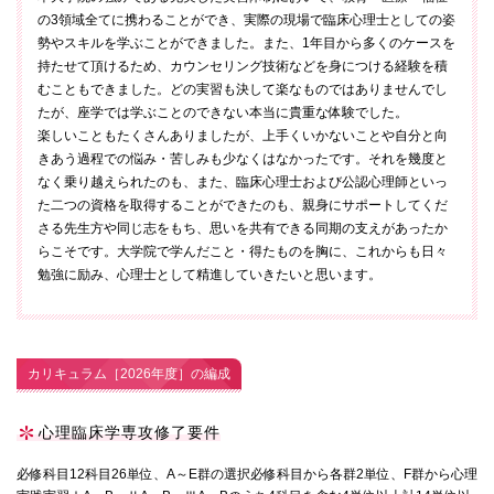
の3領域全てに携わることができ、実際の現場で臨床心理士としての姿
勢やスキルを学ぶことができました。また、1年目から多くのケースを
持たせて頂けるため、カウンセリング技術などを身につける経験を積
むこともできました。どの実習も決して楽なものではありませんでし
たが、座学では学ぶことのできない本当に貴重な体験でした。
楽しいこともたくさんありましたが、上手くいかないことや自分と向
きあう過程での悩み・苦しみも少なくはなかったです。それを幾度と
なく乗り越えられたのも、また、臨床心理士および公認心理師といっ
た二つの資格を取得することができたのも、親身にサポートしてくだ
さる先生方や同じ志をもち、思いを共有できる同期の支えがあったか
らこそです。大学院で学んだこと・得たものを胸に、これからも日々
勉強に励み、心理士として精進していきたいと思います。
カリキュラム［2026年度］の編成
心理臨床学専攻修了要件
必修科目12科目26単位、A～E群の選択必修科目から各群2単位、F群から心理