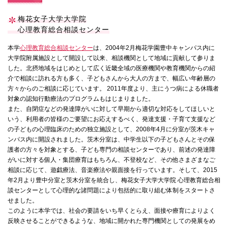
梅花女子大学大学院
心理教育総合相談センター
本学
心理教育総合相談センター
は、2004年2月梅花学園豊中キャンパス内に
大学院附属施設として開設して以来、相談機関として地域に貢献して参りま
した。北摂地域をはじめとして広く近畿全域の医療機関や教育機関からの紹
介で相談に訪れる方も多く、子どもさんから大人の方まで、幅広い年齢層の
方々からのご相談に応じています。 2011年度より、主にうつ病による休職者
対象の認知行動療法のプログラムもはじまりました。
また、自閉症などの発達障がいに対して早期から適切な対応をしてほしいと
いう、利用者の皆様のご要望にお応えするべく、発達支援・子育て支援など
の子どもの心理臨床のための独立施設として、2008年4月に分室が茨木キャ
ンパス内に開設されました。茨木分室は、中学生以下の子どもさんとその保
護者の方々を対象とする、子ども専門の相談センターであり、前述の発達障
がいに対する個人・集団療育はもちろん、不登校など、その他さまざまなご
相談に応じて、遊戯療法、音楽療法や親面接を行っています。そして、2015
年2月より豊中分室と茨木分室を統合し、梅花女子大学大学院 心理教育総合相
談センターとして心理的な諸問題により包括的に取り組む体制をスタートさ
せました。
このように本学では、社会の要請をいち早くとらえ、面接や療育によりよく
反映させることができるような、地域に開かれた専門機関としての発展をめ