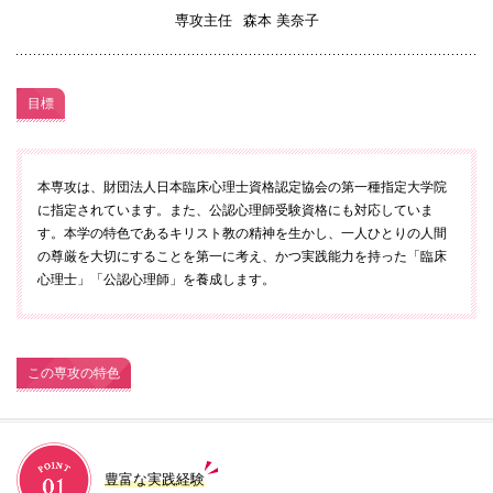
072-643-6566
専攻主任
森本 美奈子
目標
本専攻は、財団法人日本臨床心理士資格認定協会の第一種指定大学院
に指定されています。また、公認心理師受験資格にも対応していま
す。本学の特色であるキリスト教の精神を生かし、一人ひとりの人間
の尊厳を大切にすることを第一に考え、かつ実践能力を持った「臨床
お問い合わせ
交通アクセス
サイトマップ
English
心理士」「公認心理師」を養成します。
BCCS
梅花メール
入学前プログラム
この専攻の特色
豊富な実践経験