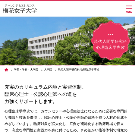
大学紹介
現代人間学研究科
心理臨床学専攻
学部・学科・大学院
学部・学科・大学院
大学院
現代人間学研究科/心理臨床学専攻
TOP
教員紹介サイト
充実のカリキュラム内容と実習体制。
臨床心理士・公認心理師への道を
力強くサポートします。
キャンパスライフ
心理臨床学専攻では、カウンセラーや心理療法士になるために必要な専門的
な知識と技術を修得し、臨床心理士・公認心理師の資格を持つ人材の育成を
めざしています。臨床対象が拡大化し、症例が複雑化する臨床現場で役立
進路・就職
つ、高度な専門性と実践力を身に付けるため、きめ細かい指導体制で研究の