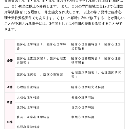
実践実習ⅠA、B・ⅡA、B・ⅢA、Bのうち4科目を含む4単位以上計14単位以
上、合計40単位以上を修得します。 また、自分の専門領域に合わせて心理臨
床学演習(ゼミ)を履修し、修士論文を作成します。 以上の修了要件は臨床心
理士受験資格要件でもあります。 なお、出願時に2年で修了することが難しい
ことが予測される場合には、3年間もしくは4年間の履修を希望することがで
きます。
臨床心理学特論Ⅰ、臨床心理学特
臨床心理面接特論Ⅰ、臨床心理面
論Ⅱ
接特論Ⅱ
臨床心理査定演習Ⅰ、臨床心理査
臨床心理基礎実習Ⅰ、臨床心理基
必修
定演習Ⅱ
礎実習Ⅱ
心理臨床学演習Ⅰ、心理臨床学演
臨床心理実習Ⅰ、臨床心理実習Ⅱ
習Ⅱ
A群
心理統計法特論
臨床心理学研究法特論
人格心理学特論
発達心理学特論
B群
認知心理学特論
音楽心理学特論
社会・産業心理学特論
家族心理学特論
C群
犯罪心理学特論