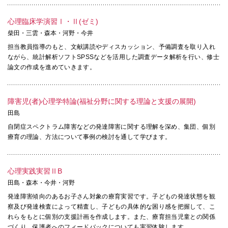
心理臨床学演習Ⅰ・Ⅱ(ゼミ)
柴田・三雲・森本・河野・今井
担当教員指導のもと、文献講読やディスカッション、予備調査を取り入れ
ながら、統計解析ソフトSPSSなどを活用した調査データ解析を行い、修士
論文の作成を進めていきます。
障害児(者)心理学特論(福祉分野に関する理論と支援の展開)
田島
自閉症スペクトラム障害などの発達障害に関する理解を深め、集団、個別
療育の理論、方法について事例の検討を通して学びます。
心理実践実習ⅡB
田島・森本・今井・河野
発達障害傾向のあるお子さん対象の療育実習です。子どもの発達状態を観
察及び発達検査によって精査し、子どもの具体的な困り感を把握して、こ
れらをもとに個別の支援計画を作成します。また、療育担当児童との関係
づくり、保護者へのフィードバックについても実習体験します。