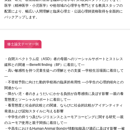
医学（精神医学・小児医学）や他領域の心理学を専門とする教員スタッフの
配置により、幅広い人間理解と臨床心理士・公認心理師資格取得を全面的に
バックアップします。
修士論文テーマ一例
・自閉スペクトラム症（ASD）者の母親へのソーシャルサポートとストレス
緩和との関連 ―Benefit finding（BF）に着目して―
・高い敏感性を持つ児童生徒への理解とその支援 ―学校生活場面に着目して
―
・不登校予防に向けた動的学校画の臨床的有用性 ―小学生の心理的傾向との
関連から―
・障がい児・者のきょうだいにかかる負担が自尊感情に及ぼす影響 ―親の養
育態度とソーシャルサポートに着目して―
・養育態度と社会的比較との関連、ならびに社会的比較がアイデンティティ
発達および認知スタイルに与える影響
・中学生の抑うつ及びレジリエンスとユーモアコーピングに関する研究 ―親
のユーモア使用と親子関係に着目して―
・中高生におけるHuman Animal Bondが情動知能及び適応に及ぼす影響 ―被