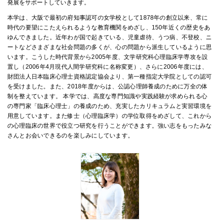
発展をサポートしていきます。
国際交流
本学は、大阪で最初の府知事認可の女学校として1878年の創立以来、常に
時代の要望にこたえられるような教育機関をめざし、150年近くの歴史をあ
ゆんできました。近年わが国で起きている、児童虐待、うつ病、不登校、ニ
ートなどさまざまな社会問題の多くが、心の問題から派生しているように思
産学連携
います。こうした時代背景から2005年度、文学研究科心理臨床学専攻を設
置し（2006年4月現代人間学研究科に名称変更）、さらに2006年度には、
財団法人日本臨床心理士資格認定協会より、第一種指定大学院としての認可
を受けました。また、2018年度からは、公認心理師養成のために万全の体
入試情報
制を整えています。
本学では、高度な専門知識や実践経験が求められる心
の専門家「臨床心理士」の養成のため、充実したカリキュラムと実習環境を
用意しています。また修士（心理臨床学）の学位取得をめざして、これから
交通アクセス
の心理臨床の世界で役立つ研究を行うことができます。強い志をもったみな
さんとお会いできるのを楽しみにしています。
代表
072-643-6221
入試広報部