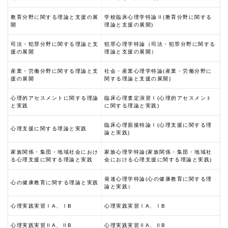
教育分野に関する理論と支援の展
学校臨床心理学特論Ⅱ(教育分野に関する
開
理論と支援の展開)
司法・犯罪分野に関する理論と支
犯罪心理学特論（司法・犯罪分野に関する
援の展開
理論と支援の展開）
産業・労働分野に関する理論と支
社会・産業心理学特論(産業・労働分野に
援の展開
関する理論と支援の展開)
心理的アセスメントに関する理論
臨床心理査定演習Ⅰ(心理的アセスメント
と実践
に関する理論と実践)
臨床心理面接特論Ⅰ(心理支援に関する理
心理支援に関する理論と実践
論と実践)
家族関係・集団・地域社会におけ
家族心理学特論(家族関係・集団・地域社
る心理支援に関する理論と実践
会における心理支援に関する理論と実践)
発達心理学特論(心の健康教育に関する理
心の健康教育に関する理論と実践
論と実践）
心理実践実習ⅠA、ⅠB
心理実践実習ⅠA、ⅠB
心理実践実習ⅡA、ⅡB
心理実践実習ⅡA、ⅡB