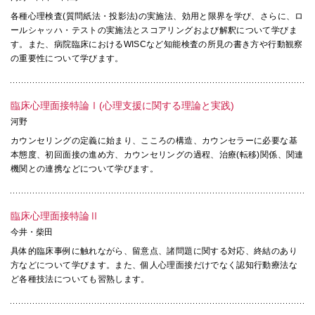
各種心理検査(質問紙法・投影法)の実施法、効用と限界を学び、さらに、ロ
ールシャッハ・テストの実施法とスコアリングおよび解釈について学びま
す。また、病院臨床におけるWISCなど知能検査の所見の書き方や行動観察
の重要性について学びます。
臨床心理面接特論Ⅰ(心理支援に関する理論と実践)
河野
カウンセリングの定義に始まり、こころの構造、カウンセラーに必要な基
本態度、初回面接の進め方、カウンセリングの過程、治療(転移)関係、関連
機関との連携などについて学びます。
臨床心理面接特論Ⅱ
今井・柴田
具体的臨床事例に触れながら、留意点、諸問題に関する対応、終結のあり
方などについて学びます。また、個人心理面接だけでなく認知行動療法な
ど各種技法についても習熟します。