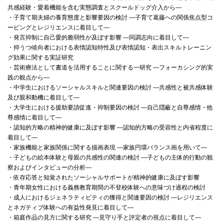
共感経験・愛着機能を含む実態調査とスクールドッグ介入から―
・子育て期夫婦の養育態度と影響要因の検討 ―子育て葛藤への関係焦点型コ
ーピングとレジリエンスに着目して―
・発言抑制に自己愛的脆弱性が及ぼす影響 ―同調志向に着目して―
・抑うつ傾向者における表情認知特性及び表情認知・表出スキルトレーニン
グ効果に関する実証研究
・芸術療法として書道を活用することに関する一研究 ―フォーカシング的実
践の観点から―
・中学生におけるソーシャルスキルと関連要因の検討 ―共感性と被共感体験
及び親和動機に着目して―
・大学生における援助要請促進・抑制要因の検討 ―自己隠蔽と自尊感情・他
尊感情に着目して―
・認知的方略の精神的健康に及ぼす影響 ―認知的方略の受容性と内省程度に
着目して―
・家族機能と家族関係に関する描画表現 ―家族円環バランス画を用いて―
・子どもの絵本体験と母親の共感性の関連の検討 ―子どもの主体的行動の観
察およびインタビューの分析―
・依存応答と知覚されたソーシャルサポートが精神的健康に及ぼす影響
・青年期女性における義務教育期間の不登校体験への意味づけ過程の検討
・成人におけるジェネラティビティの獲得と関連要因の検討 ―レジリエンス
とネガティブ体験への有益性発見に着目して―
・箱庭作品の見方に関する研究 ―見守り手と評定者の視点に着目して―