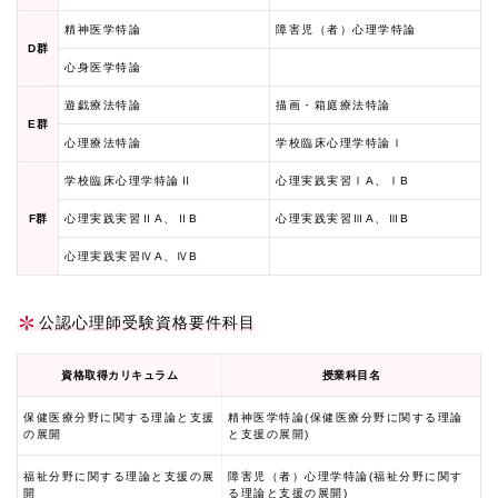
精神医学特論
障害児（者）心理学特論
D群
心身医学特論
遊戯療法特論
描画・箱庭療法特論
E群
心理療法特論
学校臨床心理学特論Ⅰ
学校臨床心理学特論Ⅱ
心理実践実習ⅠA、ⅠB
F群
心理実践実習ⅡA、ⅡB
心理実践実習ⅢA、ⅢB
心理実践実習ⅣA、ⅣB
公認心理師受験資格要件科目
資格取得カリキュラム
授業科目名
保健医療分野に関する理論と支援
精神医学特論(保健医療分野に関する理論
の展開
と支援の展開)
福祉分野に関する理論と支援の展
障害児（者）心理学特論(福祉分野に関す
開
る理論と支援の展開)