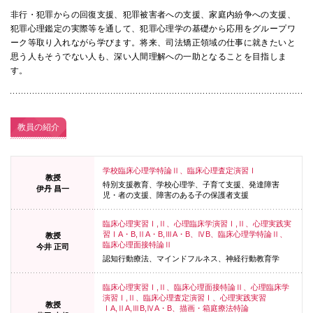
非行・犯罪からの回復支援、犯罪被害者への支援、家庭内紛争への支援、
犯罪心理鑑定の実際等を通して、犯罪心理学の基礎から応用をグループワ
ーク等取り入れながら学びます。将来、司法矯正領域の仕事に就きたいと
思う人もそうでない人も、深い人間理解への一助となることを目指しま
す。
教員の紹介
学校臨床心理学特論Ⅱ、臨床心理査定演習Ⅰ
教授
特別支援教育、学校心理学、子育て支援、発達障害
伊丹 昌一
児・者の支援、障害のある子の保護者支援
臨床心理実習Ⅰ,Ⅱ、心理臨床学演習Ⅰ,Ⅱ、心理実践実
習ⅠA・B,ⅡA・B,ⅢA・B、ⅣB、臨床心理学特論Ⅱ、
教授
臨床心理面接特論Ⅱ
今井 正司
認知行動療法、マインドフルネス、神経行動教育学
臨床心理実習Ⅰ,Ⅱ、臨床心理面接特論Ⅱ、心理臨床学
演習Ⅰ,Ⅱ、臨床心理査定演習Ⅰ、心理実践実習
教授
ⅠA,ⅡA,ⅢB,ⅣA・B、描画・箱庭療法特論