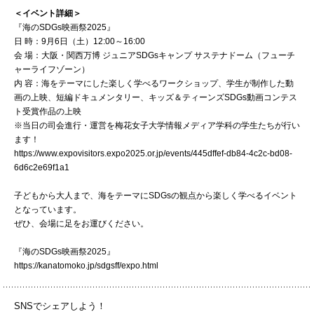
072-643-6566
＜イベント詳細＞
『海のSDGs映画祭2025』
日 時：9月6日（土）12:00～16:00
会 場：大阪・関西万博 ジュニアSDGsキャンプ サステナドーム（フューチ
ャーライフゾーン）
内 容：海をテーマにした楽しく学べるワークショップ、学生が制作した動
画の上映、短編ドキュメンタリー、キッズ＆ティーンズSDGs動画コンテス
ト受賞作品の上映
※当日の司会進行・運営を梅花女子大学情報メディア学科の学生たちが行い
ます！
https://www.expovisitors.expo2025.or.jp/events/445dffef-db84-4c2c-bd08-
6d6c2e69f1a1
お問い合わせ
交通アクセス
サイトマップ
English
BCCS
梅花メール
入学前プログラム
子どもから大人まで、海をテーマにSDGsの観点から楽しく学べるイベント
となっています。
ぜひ、会場に足をお運びください。
『海のSDGs映画祭2025』
https://kanatomoko.jp/sdgsff/expo.html
SNSでシェアしよう！