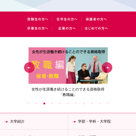
の花」
女性が生涯働き続けることのできる資格取得
梅花女子
「教職編」
大学紹介
学部・学科・大学院