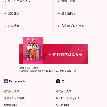
キャンパスライフ
進路・就職
国際交流
産学連携
入試情報
入学前プログラム
梅花女子大学／大学院
〒567-8578 大阪府茨木市宿久庄2-19-5 TEL：072-643-6221（代表）
梅花女子大学
梅花女子大学
情報メディア学科
セラピー犬 梅ちゃん
食文化学部
梅花歌劇団