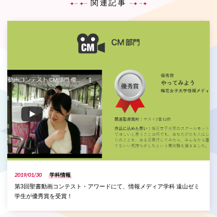
関連記事
P
2019/01/30
学科情報
第3回聖書動画コンテスト・アワードにて、情報メディア学科 遠山ゼミ
学生が優秀賞を受賞！