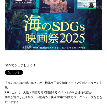
国際交流
産学連携
入試情報
交通アクセス
SNSでシェアしよう！
代表
『海のSDGs映画祭2025』が、梅花女子大学情報メディア学科とコラボを実
072-643-6221
施！
9/6（土）に、大阪・関西万博で開催するイベントの司会進行のほか
学生が制作したオリジナル動画の上映や環境に関するワークショップなどを
行います！
入試広報部