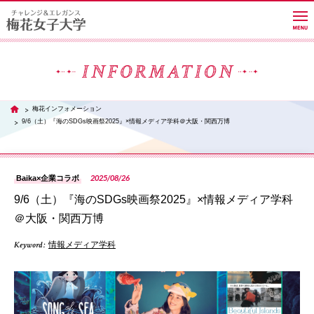
大学紹介
梅花インフォメーション
TOP
9/6（土）『海のSDGs映画祭2025』×情報メディア学科＠大阪・関西万博
学部・学科・大学院
2025/08/26
Baika×企業コラボ
教員紹介サイト
9/6（土）『海のSDGs映画祭2025』×情報メディア学科
＠大阪・関西万博
キャンパスライフ
Keyword :
情報メディア学科
PH
進路・就職