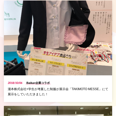
P
2018/10/06
Baika×企業コラボ
瀧本株式会社×学生が考案した制服が展示会「TAKIMOTO MESSE」にて
展示をしていただきました！
P