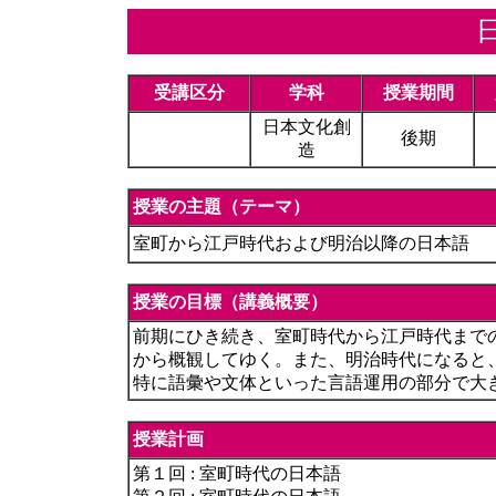
受講区分
学科
授業期間
日本文化創
後期
造
授業の主題（テーマ）
室町から江戸時代および明治以降の日本語
授業の目標（講義概要）
前期にひき続き、室町時代から江戸時代まで
から概観してゆく。また、明治時代になると
特に語彙や文体といった言語運用の部分で大
授業計画
第１回 : 室町時代の日本語