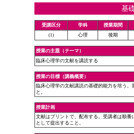
基
受講区分
学科
授業期間
(1)
心理
後期
授業の主題（テーマ）
臨床心理学の文献を講読する
授業の目標（講義概要）
臨床心理学の文献講読の基礎的能力を培う。
と。
授業計画
文献はプリントで、配布する。受講者は順番
として提出すること。